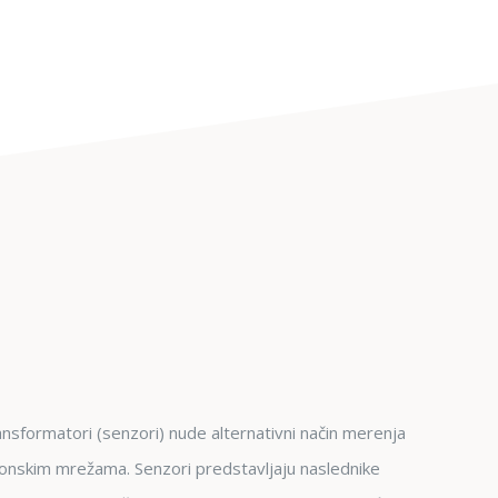
ansformatori (senzori) nude alternativni način merenja
ponskim mrežama. Senzori predstavljaju naslednike