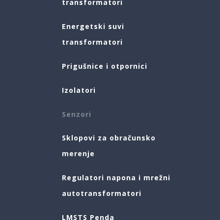
transformatori
Energetski suvi
transformatori
Prigušnice i otpornici
Izolatori
Senzori
Sklopovi za obračunsko
merenje
Regulatori napona i mrežni
autotransformatori
LMSTS Penda