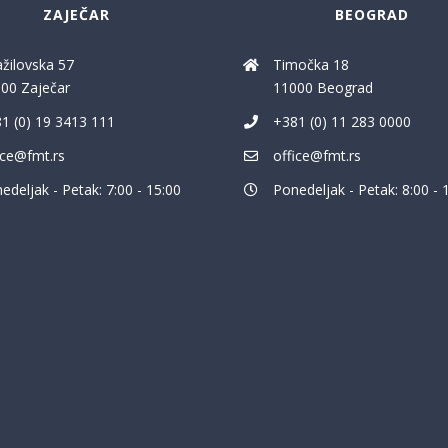
ZAJEČAR
BEOGRAD
ažilovska 57
Timočka 18
00 Zaječar
11000 Beograd
1 (0) 19 3413 111
+381 (0) 11 283 0000
ice@fmt.rs
office@fmt.rs
edeljak - Petak: 7:00 - 15:00
Ponedeljak - Petak: 8:00 - 