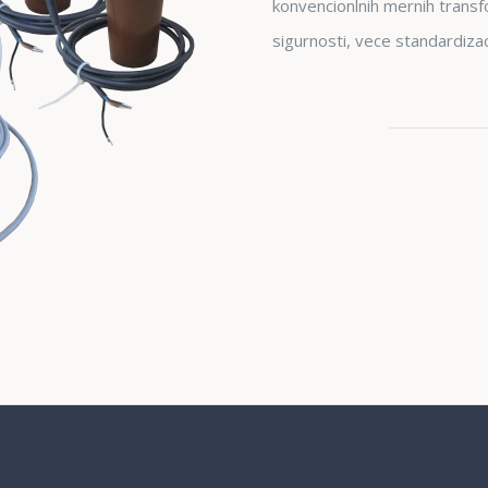
konvencionlnih mernih trans
sigurnosti, vece standardizac