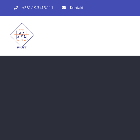
Skip
+381.19.3413.111
Kontakt
to
content