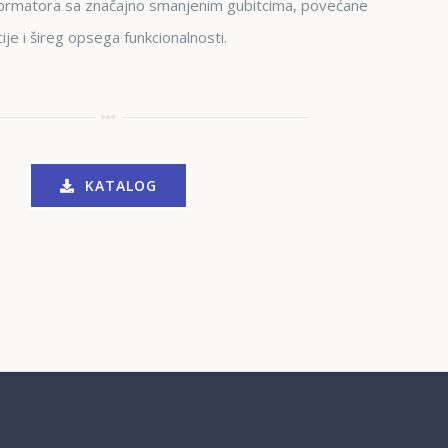
formatora sa značajno smanjenim gubitcima, povećane
ije i šireg opsega funkcionalnosti.
KATALOG