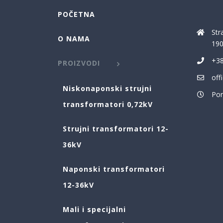
POČETNA
Str
O NAMA
190
+38
PROIZVODI
off
Niskonaponski strujni
Pon
transformatori 0,72kV
Strujni transformatori 12-
36kV
Naponski transformatori
12-36kV
Mali i specijalni